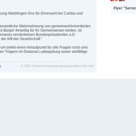
Flyer "Servi
burg-Waiblingen-Enz für Ehrenamt bei Caritas und
hrenamtliche Wahrnehmung von gemeinwohlorientierten
Bürger freiwillig für ihr Gemeinwesen leisten, ist
 unseres verstorbenen Bundespräsidenten a.D.
er Kitt der Gesellschaft.“
rum bietet einen Anlaufpunkt für alle Fragen rund ums
en Trägern im Dekanat Ludwigsburg sowie vielfältige
g
©
UBG Unternehmensberatungsgesellschaft mbH