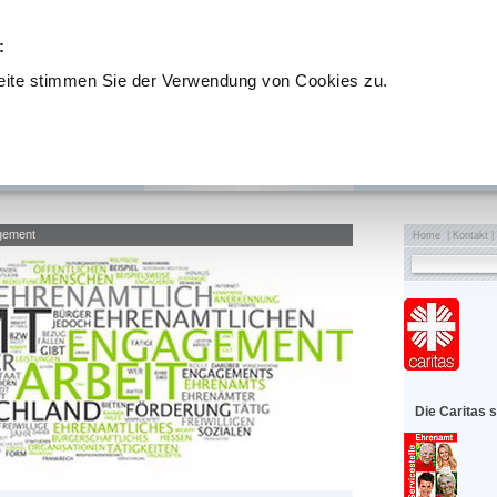
:
eite stimmen Sie der Verwendung von Cookies zu.
jekte
UBG Vita
UBG Service
gement
Home
|
Kontakt
|
Die Caritas 