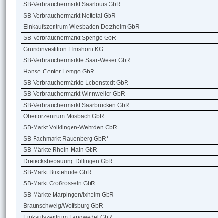
SB-Verbrauchermarkt Saarlouis GbR
SB-Verbrauchermarkt Nettetal GbR
Einkaufszentrum Wiesbaden Dotzheim GbR
SB-Verbrauchermarkt Spenge GbR
Grundinvestition Elmshorn KG
SB-Verbrauchermärkte Saar-Weser GbR
Hanse-Center Lemgo GbR
SB-Verbrauchermärkte Lebenstedt GbR
SB-Verbrauchermarkt Winnweiler GbR
SB-Verbrauchermarkt Saarbrücken GbR
Obertorzentrum Mosbach GbR
SB-Markt Völklingen-Wehrden GbR
SB-Fachmarkt Rauenberg GbR*
SB-Märkte Rhein-Main GbR
Dreiecksbebauung Dillingen GbR
SB-Markt Buxtehude GbR
SB-Markt Großrosseln GbR
SB-Märkte Marpingen/lxheim GbR
Braunschweig/Wolfsburg GbR
Einkaufszentrum Langwedel GbR