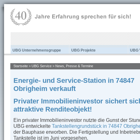
UBG Unternehmensgruppe
UBG Projekte
UBG 
Startseite
>
UBG Service
>
News, Presse & Termine
Energie- und Service-Station in 74847
Obrigheim verkauft
Privater Immobilieninvestor sichert sic
attraktive Renditeobjekt!
Ein privater Immobilieninvestor nutzte die Gunst der Stu
UBG entwickelte
Tankstellengrundstück in 74847 Obrigh
der Bauphase erworben. Die Fertigstellung und Inbetrie
Tankstelle ist im Juni vorgesehen.